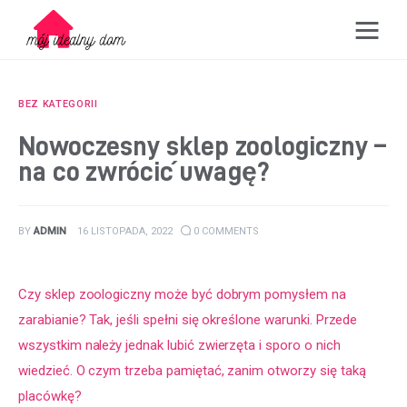
Mój idealny dom
BEZ KATEGORII
Kuchnia
Nowoczesny sklep zoologiczny –
na co zwrócić uwagę?
Podróże
Rodzina
BY
ADMIN
16 LISTOPADA, 2022
0
COMMENTS
Rozwój
Czy sklep zoologiczny może być dobrym pomysłem na 
Wyposażenie
zarabianie? Tak, jeśli spełni się określone warunki. Przede 
wszystkim należy jednak lubić zwierzęta i sporo o nich 
wiedzieć. O czym trzeba pamiętać, zanim otworzy się taką 
placówkę?